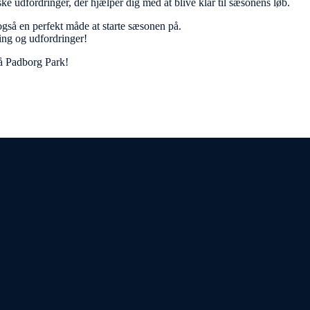
ske udfordringer, der hjælper dig med at blive klar til sæsonens løb.
også en perfekt måde at starte sæsonen på.
ding og udfordringer!
på Padborg Park!