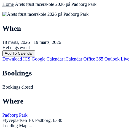
Home
Årets først racerskole 2026 på Padborg Park
When
18 marts, 2026 - 19 marts, 2026
Hel dags event
Add To Calendar
Download ICS
Google Calendar
iCalendar
Office 365
Outlook Live
Bookings
Bookings closed
Where
Padborg Park
Flyvepladsen 10, Padborg, 6330
Loading Map....