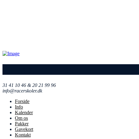
Contact Information
31 41 10 46 & 20 21 99 96
info@racerskoler.dk
Forside
Info
Kalender
Om os
Pakker
Gavekort
Kontakt