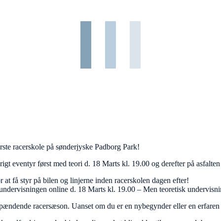
 første racerskole på sønderjyske Padborg Park!
igt eventyr først med teori d. 18 Marts kl. 19.00 og derefter på asfalt
at få styr på bilen og linjerne inden racerskolen dagen efter!
sk undervisningen online d. 18 Marts kl. 19.00 – Men teoretisk undervis
spændende racersæson. Uanset om du er en nybegynder eller en erfaren t