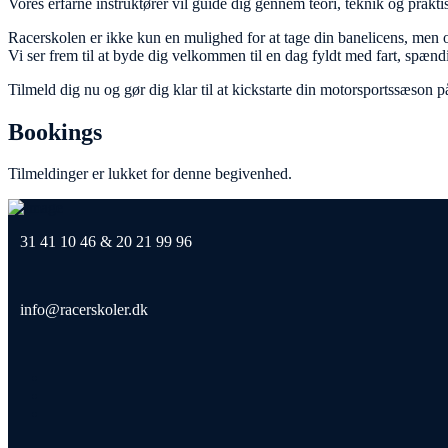
Vores erfarne instruktører vil guide dig gennem teori, teknik og prakti
Racerskolen er ikke kun en mulighed for at tage din banelicens, men 
Vi ser frem til at byde dig velkommen til en dag fyldt med fart, spæn
Tilmeld dig nu og gør dig klar til at kickstarte din motorsportssæson 
Bookings
Tilmeldinger er lukket for denne begivenhed.
31 41 10 46 & 20 21 99 96
info@racerskoler.dk