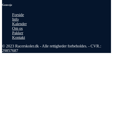
Genveje
Forside
Info
Kalender
Om os
Pakker
Kontakt
© 2023 Racerskoler.dk - Alle rettigheder forbeholdes. - CVR.:
29857687