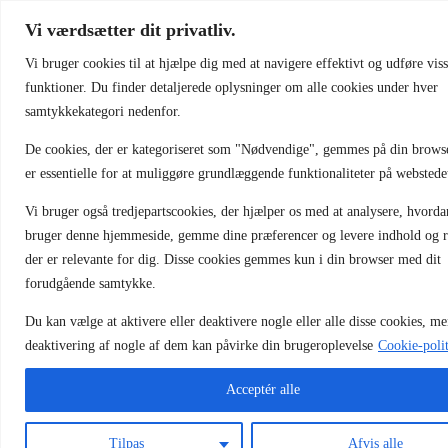
Vi værdsætter dit privatliv.
Vi bruger cookies til at hjælpe dig med at navigere effektivt og udføre vis
funktioner. Du finder detaljerede oplysninger om alle cookies under hver
Contact Information
samtykkekategori nedenfor.
De cookies, der er kategoriseret som "Nødvendige", gemmes på din browse
31 41 10 46 & 20 21 99 96
er essentielle for at muliggøre grundlæggende funktionaliteter på webstede
info@racerskoler.dk
Vi bruger også tredjepartscookies, der hjælper os med at analysere, hvord
Forside
Info
bruger denne hjemmeside, gemme dine præferencer og levere indhold og r
Kalender
der er relevante for dig. Disse cookies gemmes kun i din browser med dit
Om os
forudgående samtykke.
Pakker
Gavekort
Kontakt
Du kan vælge at aktivere eller deaktivere nogle eller alle disse cookies, m
deaktivering af nogle af dem kan påvirke din brugeroplevelse
Cookie-poli
© 2023 - Racerskoler.dk - CVR.: 29857687
Acceptér alle
Forside
Tilpas
Afvis alle